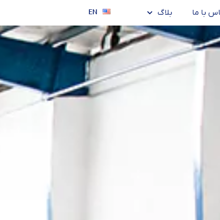
EN
س با ما
بلاگ