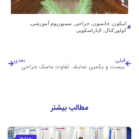
,
,
,
,
اتیکون
جانسون
جراحی
سمپوزيوم آموزشی
,
كولوركتال
لاپاراسكوپی
قبلی
بعدی
بیست و یکمین نمایشگاه دام، طیور و صنایع وابسته
تفاوت ماسک جراحی و N95
مطالب بیشتر
رویداد‌ها