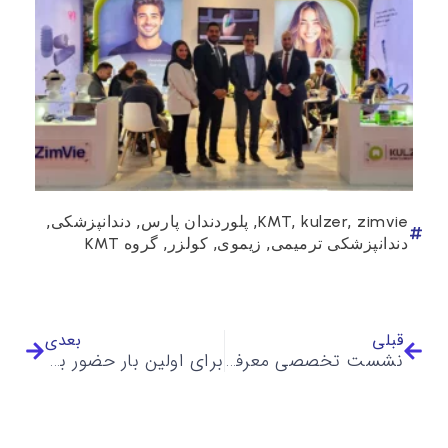
,
,
,
,
,
zimvie
kulzer
KMT
پلوردندان پارس
دندانپزشکی
,
,
,
دندانپزشکی ترمیمی
زیموی
کولزر
گروه KMT
قبلی
بعدی
نشست تخصصی معرفی محلول ضدعفونی کننده Anolyte و استقرار تکنولوژی Envirolyte برای تولید آن در محل صنایع طیور و دام
برای اولین بار حضور برند بین المللی مدیساچک در نمایـشگاه 2025 Arab Health