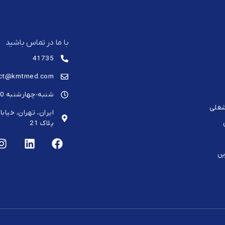
با ما در تماس باشید
41735
act@kmtmed.com
شنبه-چهارشنبه 8:00-17:00
شغلی
ایران، تهران، خیاب
پلاک 21
ین